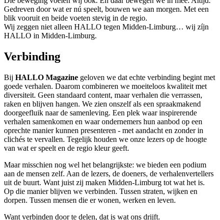
Die beweging voelen wij ook. En daar bewegen we in mee. Altijd.
Gedreven door wat er nú speelt, bouwen we aan morgen. Met een
blik vooruit en beide voeten stevig in de regio.
Wij zeggen niet alleen HALLO tegen Midden-Limburg… wij zíjn
HALLO in Midden-Limburg.
Verbinding
Bij
HALLO Magazine
geloven we dat echte verbinding begint met
goede verhalen. Daarom combineren we moeiteloos kwaliteit met
diversiteit. Geen standaard content, maar verhalen die verrassen,
raken en blijven hangen. We zien onszelf als een spraakmakend
doorgeefluik naar de samenleving. Een plek waar inspirerende
verhalen samenkomen en waar ondernemers hun aanbod op een
oprechte manier kunnen presenteren - met aandacht en zonder in
clichés te vervallen. Tegelijk houden we onze lezers op de hoogte
van wat er speelt en de regio kleur geeft.
Maar misschien nog wel het belangrijkste: we bieden een podium
aan de mensen zelf. Aan de lezers, de doeners, de verhalenvertellers
uit de buurt. Want juist zij maken Midden-Limburg tot wat het is.
Op die manier blijven we verbinden. Tussen straten, wijken en
dorpen. Tussen mensen die er wonen, werken en leven.
Want verbinden door te delen, dat is wat ons drijft.